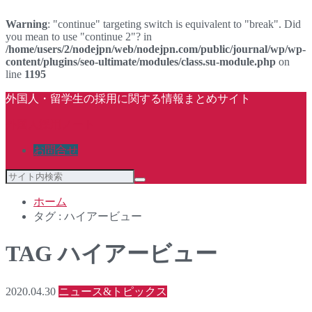
Warning
: "continue" targeting switch is equivalent to "break". Did
you mean to use "continue 2"? in
/home/users/2/nodejpn/web/nodejpn.com/public/journal/wp/wp-
content/plugins/seo-ultimate/modules/class.su-module.php
on
line
1195
外国人・留学生の採用に関する情報まとめサイト
外国人採用ノート
お問合せ
ホーム
タグ : ハイアービュー
TAG
ハイアービュー
2020.04.30
ニュース&トピックス