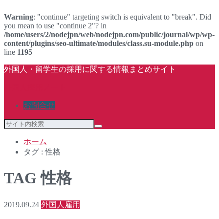
Warning
: "continue" targeting switch is equivalent to "break". Did
you mean to use "continue 2"? in
/home/users/2/nodejpn/web/nodejpn.com/public/journal/wp/wp-
content/plugins/seo-ultimate/modules/class.su-module.php
on
line
1195
外国人・留学生の採用に関する情報まとめサイト
外国人採用ノート
お問合せ
ホーム
タグ : 性格
TAG
性格
2019.09.24
外国人雇用