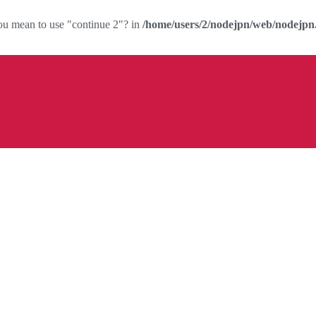
you mean to use "continue 2"? in
/home/users/2/nodejpn/web/nodejpn.