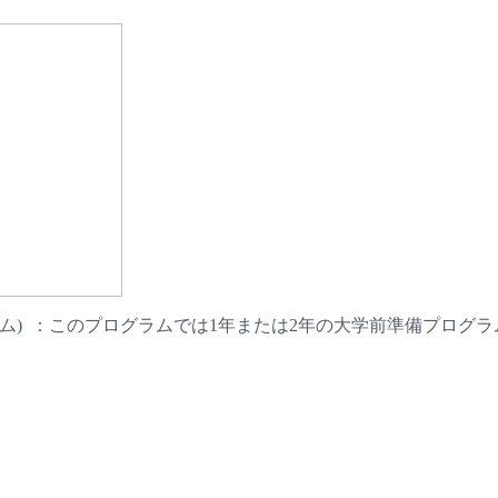
レーシア入学準備プログラム) ：このプログラムでは1年または2年の大学