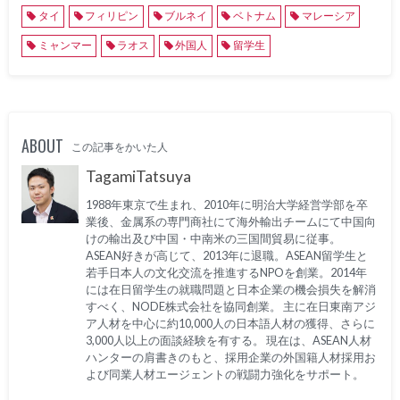
タイ
フィリピン
ブルネイ
ベトナム
マレーシア
ミャンマー
ラオス
外国人
留学生
ABOUT
この記事をかいた人
TagamiTatsuya
1988年東京で生まれ、2010年に明治大学経営学部を卒
業後、金属系の専門商社にて海外輸出チームにて中国向
けの輸出及び中国・中南米の三国間貿易に従事。
ASEAN好きが高じて、2013年に退職。ASEAN留学生と
若手日本人の文化交流を推進するNPOを創業。2014年
には在日留学生の就職問題と日本企業の機会損失を解消
すべく、NODE株式会社を協同創業。 主に在日東南アジ
ア人材を中心に約10,000人の日本語人材の獲得、さらに
3,000人以上の面談経験を有する。 現在は、ASEAN人材
ハンターの肩書きのもと、採用企業の外国籍人材採用お
よび同業人材エージェントの戦闘力強化をサポート。